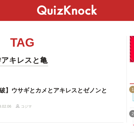
スペシャル
ライフ
ことば
カルチャー
TAG
#アキレスと亀
1
破】ウサギとカメとアキレスとゼノンと
8.02.06
コジマ
2