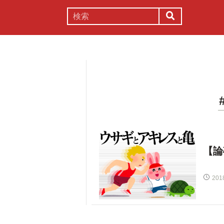
謎解き
コラム
常識
理系
【論
201