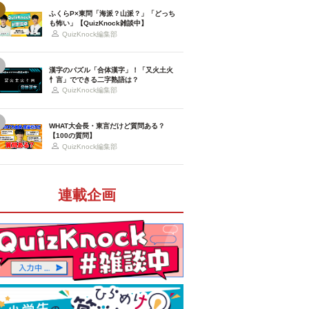
ふくらP×東問「海派？山派？」「どっち
も怖い」【QuizKnock雑談中】
QuizKnock編集部
漢字のパズル「合体漢字」！「又火土火
忄言」でできる二字熟語は？
QuizKnock編集部
WHAT大会長・東言だけど質問ある？
【100の質問】
QuizKnock編集部
連載企画