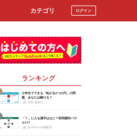
カテゴリ
ログイン
社会
スポーツ
時事ニュース
特集
ランキング
小学生でできる「転がる2つの円」の問
題、あなたは解ける？
木村 真実子
「？」に入る漢字はなに？和同開珎パズ
ル177
QuizKnock編集部