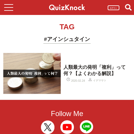
ログイン
TAG
#アインシュタイン
人類最大の発明「複利」って
何？【よくわかる解説】
イデマサト
2020.02.24
Follow Me