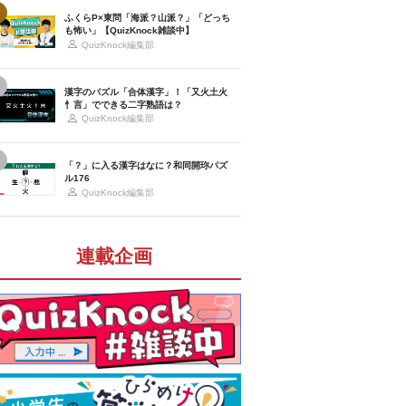
ふくらP×東問「海派？山派？」「どっち
も怖い」【QuizKnock雑談中】
QuizKnock編集部
漢字のパズル「合体漢字」！「又火土火
忄言」でできる二字熟語は？
QuizKnock編集部
「？」に入る漢字はなに？和同開珎パズ
ル176
QuizKnock編集部
連載企画