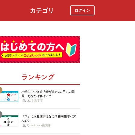
カテゴリ
ログイン
社会
スポーツ
時事ニュース
特集
ランキング
小学生でできる「転がる2つの円」の問
題、あなたは解ける？
木村 真実子
「？」に入る漢字はなに？和同開珎パズ
ル177
QuizKnock編集部