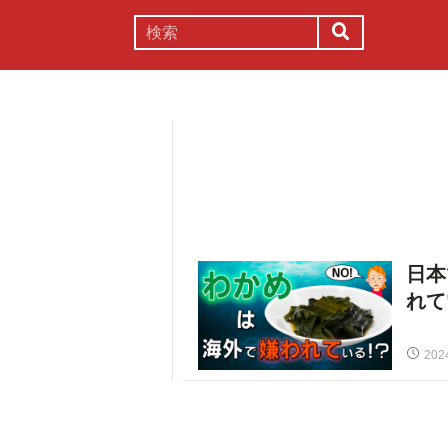
謎解き
コラム
常識
理系
日本
れて
202