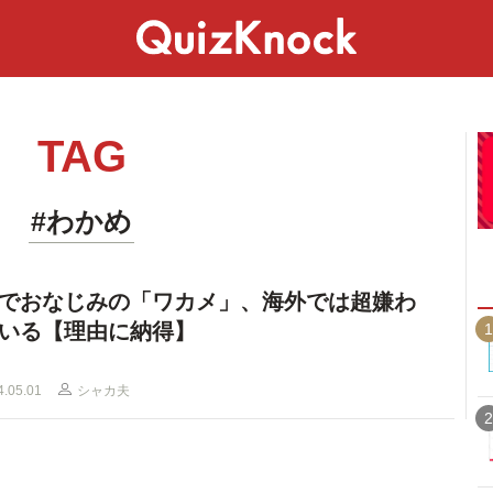
スペシャル
ライフ
ことば
カルチャー
TAG
#わかめ
でおなじみの「ワカメ」、海外では超嫌わ
いる【理由に納得】
1
4.05.01
シャカ夫
2