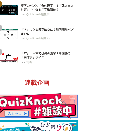
漢字のパズル「合体漢字」！「又火土火
忄言」でできる二字熟語は？
QuizKnock編集部
「？」に入る漢字はなに？和同開珎パズ
ル176
QuizKnock編集部
「广」←日本では何の漢字？中国語の
「簡体字」クイズ
刈谷
連載企画