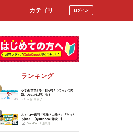
カテゴリ
ログイン
社会
スポーツ
時事ニュース
特集
ランキング
小学生でできる「転がる2つの円」の問
題、あなたは解ける？
木村 真実子
ふくらP×東問「海派？山派？」「どっち
も怖い」【QuizKnock雑談中】
QuizKnock編集部