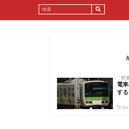
謎解き
コラム
常識
理系
「鉄
電車
する
202