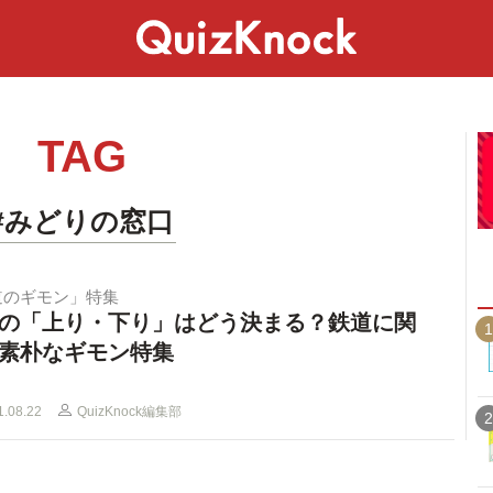
スペシャル
ライフ
ことば
カルチャー
TAG
#みどりの窓口
道のギモン」特集
の「上り・下り」はどう決まる？鉄道に関
1
素朴なギモン特集
1.08.22
QuizKnock編集部
2