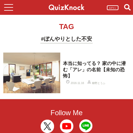
ログイン
TAG
#ぼんやりとした不安
本当に知ってる？ 家の中に潜
む「アレ」の名前【未知の恐
怖】
柳野とうふ
2016.11.16
Follow Me