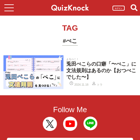
ログイン
TAG
#ぺこ
よろぺこ！
兎田ぺこらの口癖「〜ぺこ」に
文法規則はあるのか【おつぺこ
でした〜】
トラ
2024.11.16
Follow Me