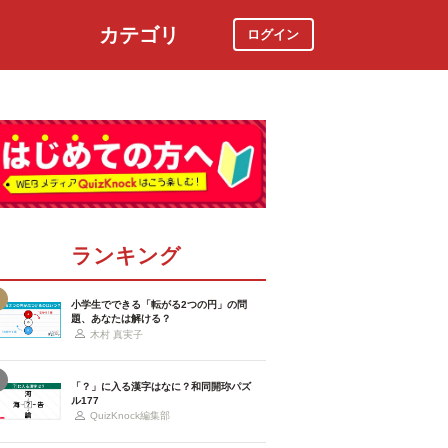
カテゴリ
ログイン
社会
スポーツ
時事ニュース
特集
ランキング
小学生でできる「転がる2つの円」の問
題、あなたは解ける？
木村 真実子
「？」に入る漢字はなに？和同開珎パズ
ル177
QuizKnock編集部