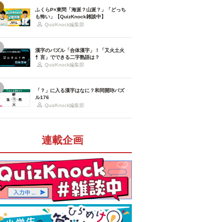
ふくらP×東問「海派？山派？」「どっち
も怖い」【QuizKnock雑談中】
QuizKnock編集部
漢字のパズル「合体漢字」！「又火土火
忄言」でできる二字熟語は？
QuizKnock編集部
「？」に入る漢字はなに？和同開珎パズ
ル176
QuizKnock編集部
連載企画