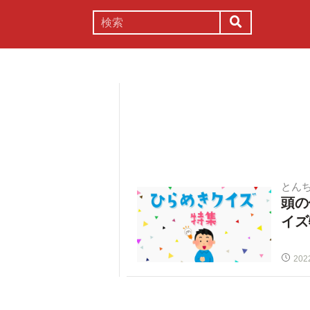
謎解き
コラム
常識
理系
とん
頭の
イズ
202