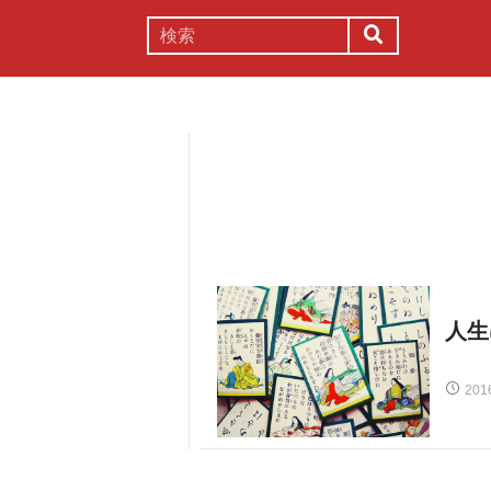
謎解き
コラム
常識
理系
人生
201