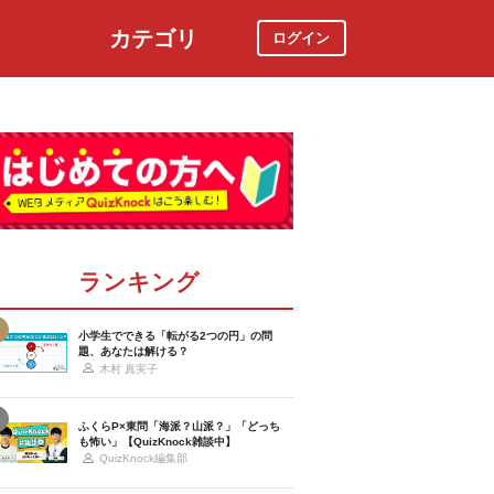
カテゴリ
ログイン
社会
スポーツ
時事ニュース
特集
ランキング
小学生でできる「転がる2つの円」の問
題、あなたは解ける？
木村 真実子
ふくらP×東問「海派？山派？」「どっち
も怖い」【QuizKnock雑談中】
QuizKnock編集部