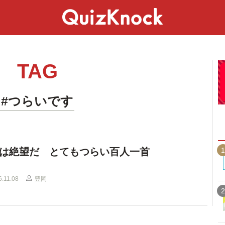
スペシャル
ライフ
ことば
カルチャー
TAG
#つらいです
1
は絶望だ とてもつらい百人一首
6.11.08
豊岡
2