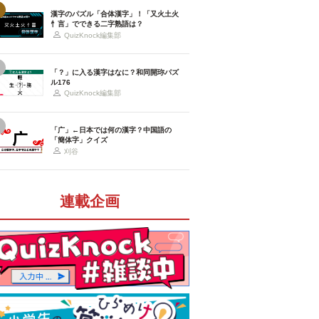
漢字のパズル「合体漢字」！「又火土火
忄言」でできる二字熟語は？
QuizKnock編集部
「？」に入る漢字はなに？和同開珎パズ
ル176
QuizKnock編集部
「广」←日本では何の漢字？中国語の
「簡体字」クイズ
刈谷
連載企画