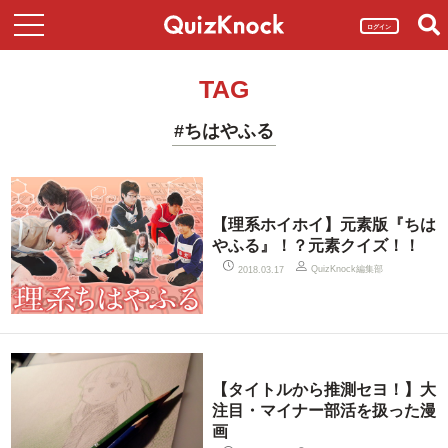
ログイン
TAG
#ちはやふる
【理系ホイホイ】元素版『ちは
やふる』！？元素クイズ！！
QuizKnock編集部
2018.03.17
【タイトルから推測セヨ！】大
注目・マイナー部活を扱った漫
画