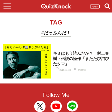
ログイン
TAG
#だっふんだ！
キミはもう読んだか？ 村上春
樹・伝説の怪作『またたび浴び
たタマ』
伊沢拓司
2016.11.18
Follow Me