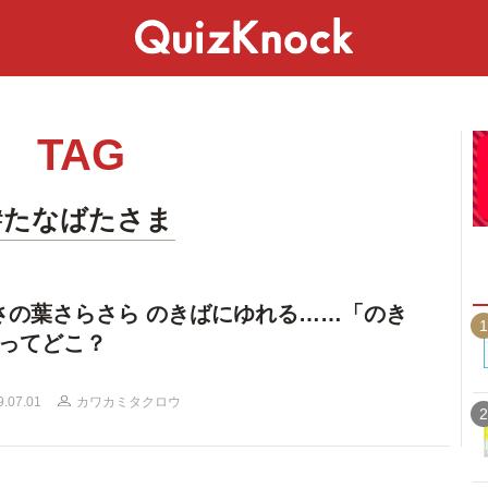
スペシャル
ライフ
ことば
カルチャー
TAG
#たなばたさま
さの葉さらさら のきばにゆれる……「のき
1
ってどこ？
9.07.01
カワカミタクロウ
2