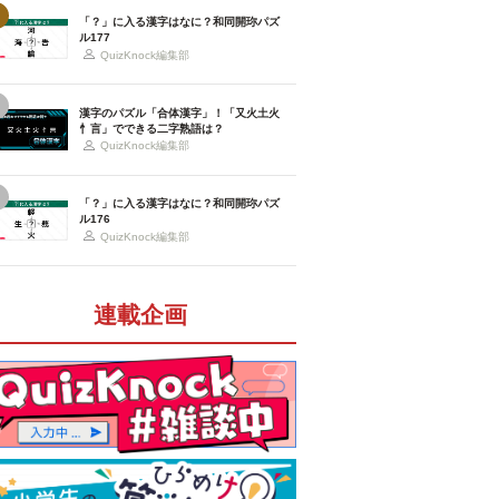
「？」に入る漢字はなに？和同開珎パズ
ル177
QuizKnock編集部
漢字のパズル「合体漢字」！「又火土火
忄言」でできる二字熟語は？
QuizKnock編集部
「？」に入る漢字はなに？和同開珎パズ
ル176
QuizKnock編集部
連載企画