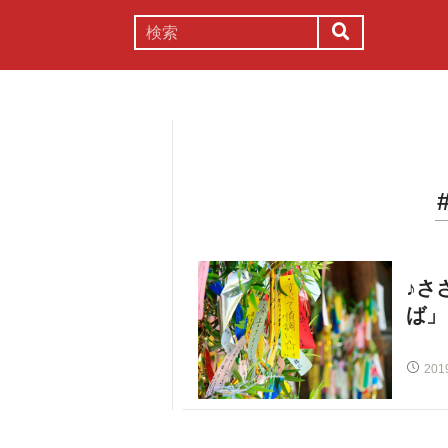
謎解き
コラム
常識
理系
♪さ
ば」
201