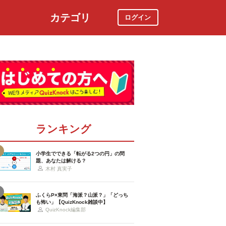
カテゴリ
ログイン
社会
スポーツ
時事ニュース
特集
ランキング
小学生でできる「転がる2つの円」の問
題、あなたは解ける？
木村 真実子
ふくらP×東問「海派？山派？」「どっち
も怖い」【QuizKnock雑談中】
QuizKnock編集部