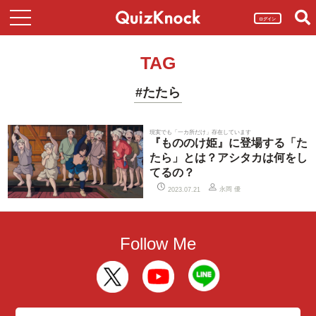
ログイン
TAG
#たたら
現実でも「一カ所だけ」存在しています
『もののけ姫』に登場する「た
たら」とは？アシタカは何をし
てるの？
永岡 優
2023.07.21
Follow Me