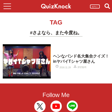
ログイン
TAG
#さよなら、また今度ね。
ヘンなバンド名大集合クイズ！
inヤバイTシャツ屋さん
伊沢拓司
2016.11.29
Follow Me