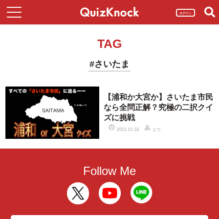
ログイン
TAG
#さいたま
【浦和か大宮か】さいたま市民
なら全問正解？究極の二択クイ
ズに挑戦
ユウ
2023.10.18
Follow Me