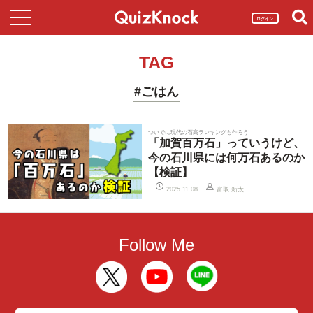
ログイン
TAG
#ごはん
ついでに現代の石高ランキングも作ろう
「加賀百万石」っていうけど、
今の石川県には何万石あるのか
【検証】
富取 新太
2025.11.08
Follow Me