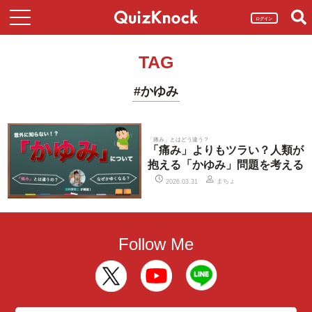
ログイン
TAG
#かゆみ
「痛み」とはどう違う？
「痛み」よりもツラい？人類が
抱える「かゆみ」問題を考える
まちょ
2026.03.31
Follow Me