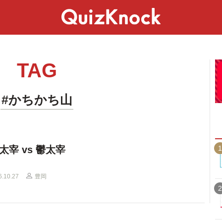
スペシャル
ライフ
ことば
カルチャー
TAG
#かちかち山
1
太宰 vs 鬱太宰
6.10.27
豊岡
2