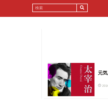
謎解き
コラム
常識
理系
元気
201