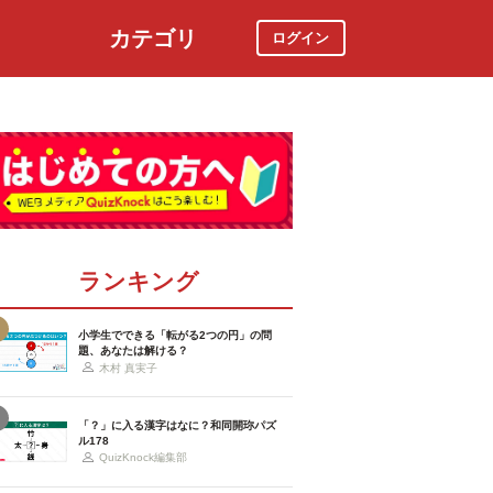
カテゴリ
ログイン
社会
スポーツ
時事ニュース
特集
ランキング
小学生でできる「転がる2つの円」の問
題、あなたは解ける？
木村 真実子
「？」に入る漢字はなに？和同開珎パズ
ル178
QuizKnock編集部