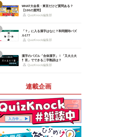
WHAT大会長・東言だけど質問ある？
【100の質問】
QuizKnock編集部
「？」に入る漢字はなに？和同開珎パズ
ル177
QuizKnock編集部
漢字のパズル「合体漢字」！「又火土火
忄言」でできる二字熟語は？
QuizKnock編集部
連載企画