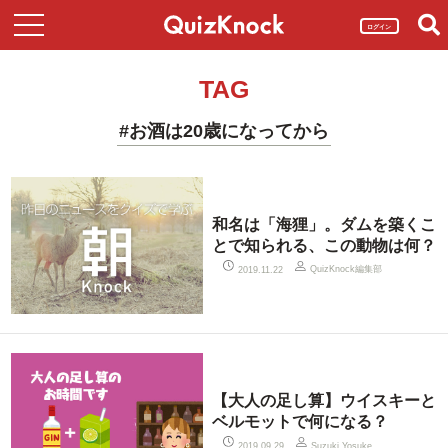
ログイン
TAG
#お酒は20歳になってから
和名は「海狸」。ダムを築くこ
とで知られる、この動物は何？
QuizKnock編集部
2019.11.22
【大人の足し算】ウイスキーと
ベルモットで何になる？
2019.09.29
Suzuki Yosuke