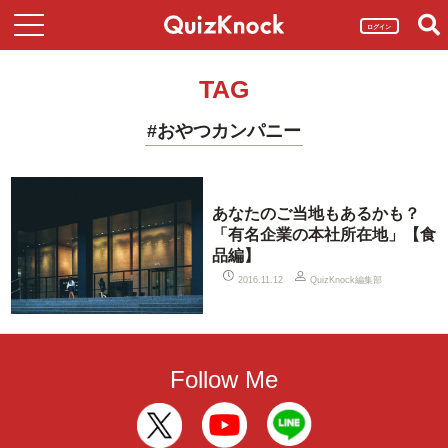
ログイン
TAG
#おやつカンパニー
あなたのご当地もあるかも？
「有名企業の本社所在地」【食
品編】
QuizKnock編集部
2016.11.12
Follow Me