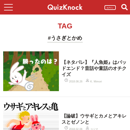
ログイン
TAG
#うさぎとかめ
【ネタバレ】『人魚姫』はバッ
ドエンド？昔話や童話のオチク
イズ
2018.08.26
K. Mimori
【論破】ウサギとカメとアキレ
スとゼノンと
コジマ
2018.02.06