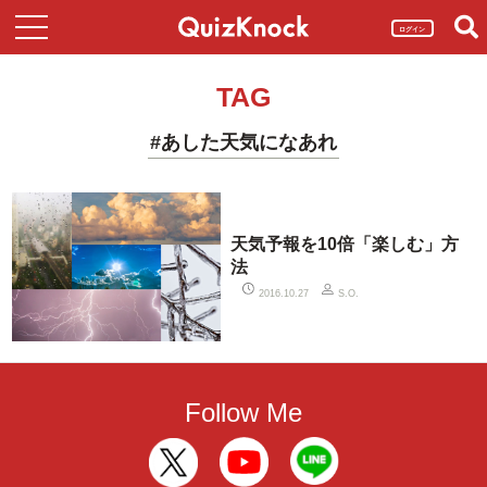
ログイン
TAG
#あした天気になあれ
天気予報を10倍「楽しむ」方
法
2016.10.27
S.O.
Follow Me