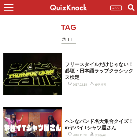
ログイン
TAG
#□□□
フリースタイルだけじゃない！
必聴・日本語ラップクラシック
ス検定
伊沢拓司
2017.02.18
ヘンなバンド名大集合クイズ！
inヤバイTシャツ屋さん
伊沢拓司
2016.11.29