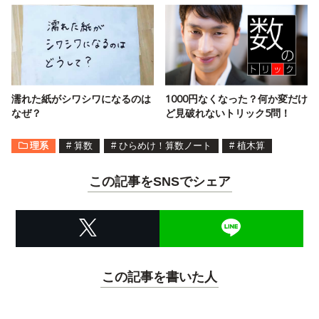
濡れた紙がシワシワになるのは
1000円なくなった？何か変だけ
なぜ？
ど見破れないトリック5問！
理系
#
算数
#
ひらめけ！算数ノート
#
植木算
この記事をSNSでシェア
この記事を書いた人