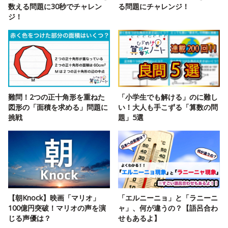
数える問題に30秒でチャレン
る問題にチャレンジ！
ジ！
難問！2つの正十角形を重ねた
「小学生でも解ける」のに難し
図形の「面積を求める」問題に
い！大人も手こずる「算数の問
挑戦
題」5選
【朝Knock】映画「マリオ」
「エルニーニョ」と「ラニーニ
100億円突破！マリオの声を演
ャ」、何が違うの？【語呂合わ
じる声優は？
せもあるよ】