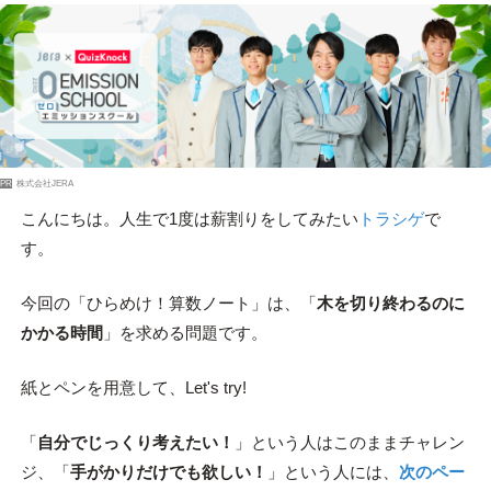
PR
株式会社JERA
こんにちは。人生で1度は薪割りをしてみたい
トラシゲ
で
す。
今回の「ひらめけ！算数ノート」は、「
木を切り終わるのに
かかる時間
」を求める問題です。
紙とペンを用意して、Let's try!
「
自分でじっくり考えたい！
」という人はこのままチャレン
ジ、「
手がかりだけでも欲しい！
」という人には、
次のペー