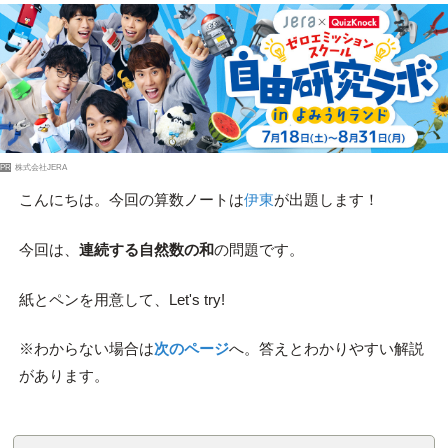
PR
株式会社JERA
こんにちは。今回の算数ノートは
伊東
が出題します！
今回は、
連続する自然数の和
の問題です。
紙とペンを用意して、Let's try!
※わからない場合は
次のページ
へ。答えとわかりやすい解説
があります。