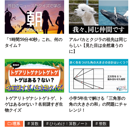
「1時間59分40秒」これ、何の
アルパカとクジラの祖先は同じ
タイム？
らしい【見た目は全然違うの
に】
トゲアリトゲナシトゲトゲ、ト
小学5年生で解ける「三角形の
ゲはあるorない？名前謎すぎ生
角の大きさの和」の問題にチャ
物クイズ
レンジ！
理系
#
算数
#
ひらめけ！算数ノート
#
整数