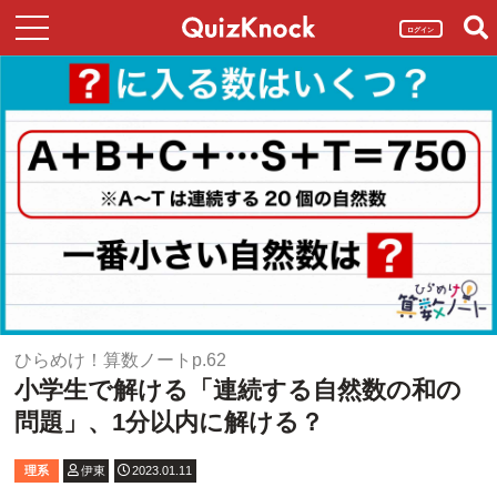
ログイン
ひらめけ！算数ノートp.62
小学生で解ける「連続する自然数の和の
問題」、1分以内に解ける？
理系
伊東
2023.01.11