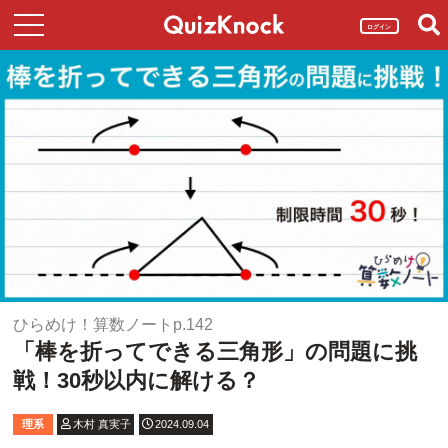
ログイン
ひらめけ！算数ノートp.142
「棒を折ってできる三角形」の問題に挑
戦！30秒以内に解ける？
理系
木村 真実子
2024.09.04