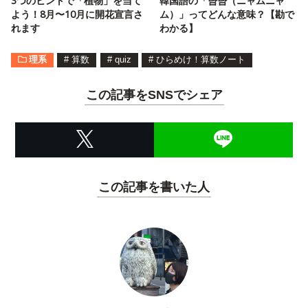
3つのヒントで「植物」を当て
韓国語の「냠냠（ニャムニャ
よう！8月〜10月に開花宣言さ
ム）」ってどんな意味？【勘で
れます
わかる】
理系
#
算数
#
quiz
#
ひらめけ！算数ノート
この記事をSNSでシェア
この記事を書いた人