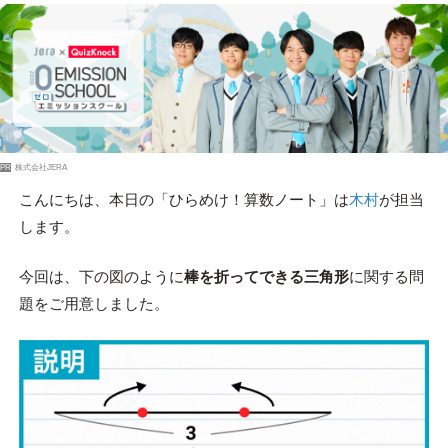
PR
株式会社JERA
こんにちは、本日の「ひらめけ！算数ノート」は
木村
が担当
します。
今回は、下の図のように
棒を折ってできる三角形
に関する問
題をご用意しました。