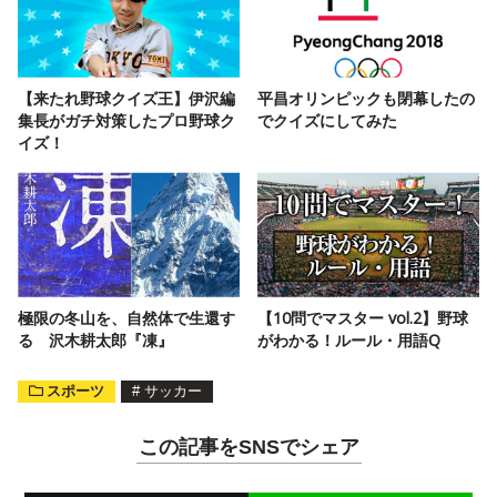
【来たれ野球クイズ王】伊沢編
平昌オリンピックも閉幕したの
集長がガチ対策したプロ野球ク
でクイズにしてみた
イズ！
極限の冬山を、自然体で生還す
【10問でマスター vol.2】野球
る 沢木耕太郎『凍』
がわかる！ルール・用語Q
スポーツ
#
サッカー
この記事をSNSでシェア