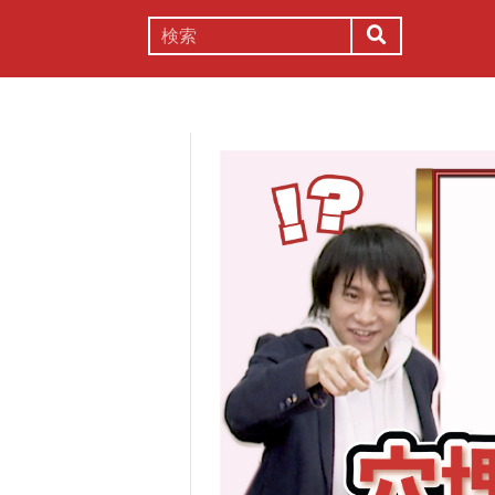
謎解き
コラム
常識
理系