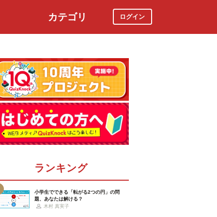
カテゴリ
ログイン
社会
スポーツ
時事ニュース
特集
ランキング
小学生でできる「転がる2つの円」の問
題、あなたは解ける？
木村 真実子