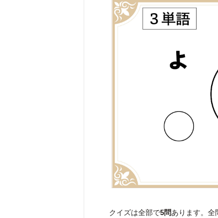
クイズは全部で
5問
あります。全