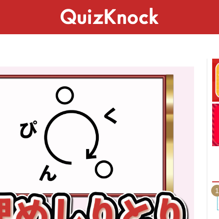
スペシャル
ライフ
ことば
カルチャー
1