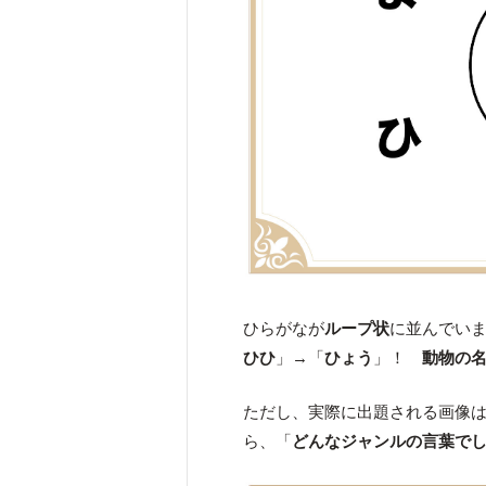
ひらがなが
ループ状
に並んでい
ひひ
」→「
ひょう
」！
動物の
ただし、実際に出題される画像
ら、「
どんなジャンルの言葉で