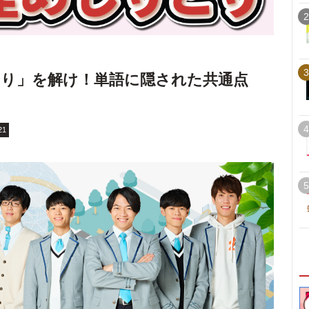
2
3
り」を解け！単語に隠された共通点
4
21
5