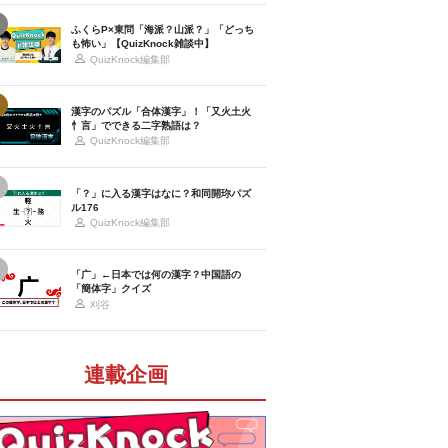
ふくらP×東問「海派？山派？」「どっち
も怖い」【QuizKnock雑談中】
QuizKnock編集部
漢字のパズル「合体漢字」！「又火土火
忄言」でできる二字熟語は？
QuizKnock編集部
「？」に入る漢字はなに？和同開珎パズ
ル176
QuizKnock編集部
「广」←日本では何の漢字？中国語の
「簡体字」クイズ
刈谷
連載企画