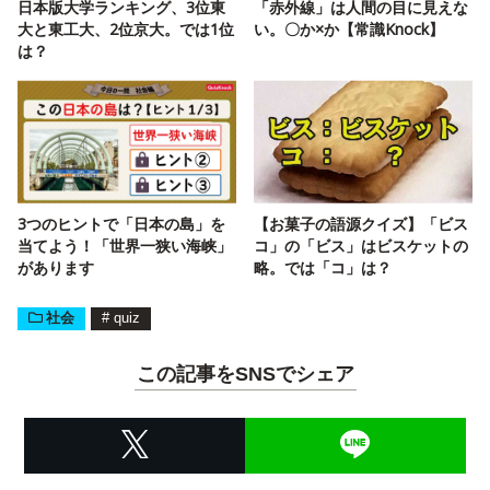
日本版大学ランキング、3位東
「赤外線」は人間の目に見えな
大と東工大、2位京大。では1位
い。〇か×か【常識Knock】
は？
3つのヒントで「日本の島」を
【お菓子の語源クイズ】「ビス
当てよう！「世界一狭い海峡」
コ」の「ビス」はビスケットの
があります
略。では「コ」は？
社会
#
quiz
この記事をSNSでシェア