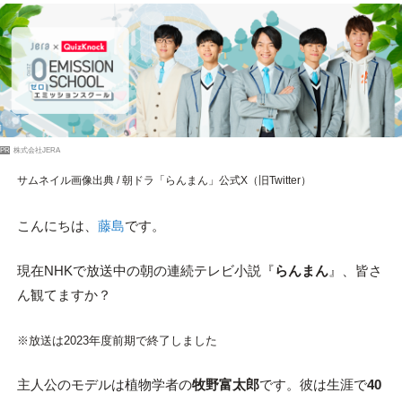
PR
株式会社JERA
サムネイル画像出典 / 朝ドラ「らんまん」公式X（旧Twitter）
こんにちは、
藤島
です。
現在NHKで放送中の朝の連続テレビ小説『
らんまん
』、皆さ
ん観てますか？
※放送は2023年度前期で終了しました
主人公のモデルは植物学者の
牧野富太郎
です。彼は生涯で
40