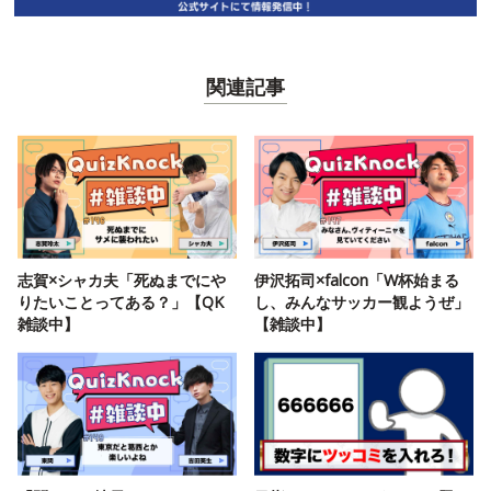
関連記事
志賀×シャカ夫「死ぬまでにや
伊沢拓司×falcon「W杯始まる
りたいことってある？」【QK
し、みんなサッカー観ようぜ」
雑談中】
【雑談中】