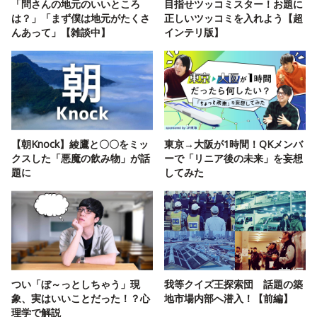
「問さんの地元のいいところ
目指せツッコミスター！お題に
は？」「まず僕は地元がたくさ
正しいツッコミを入れよう【超
んあって」【雑談中】
インテリ版】
【朝Knock】綾鷹と〇〇をミッ
東京→大阪が1時間！QKメンバ
クスした「悪魔の飲み物」が話
ーで「リニア後の未来」を妄想
題に
してみた
つい「ぼ～っとしちゃう」現
我等クイズ王探索団 話題の築
象、実はいいことだった！？心
地市場内部へ潜入！【前編】
理学で解説