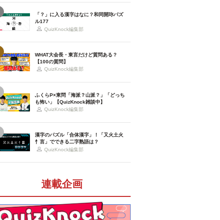
「？」に入る漢字はなに？和同開珎パズ
ル177
QuizKnock編集部
WHAT大会長・東言だけど質問ある？
【100の質問】
QuizKnock編集部
ふくらP×東問「海派？山派？」「どっち
も怖い」【QuizKnock雑談中】
QuizKnock編集部
漢字のパズル「合体漢字」！「又火土火
忄言」でできる二字熟語は？
QuizKnock編集部
連載企画