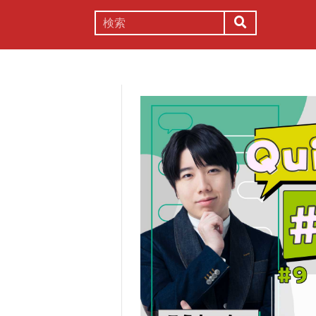
謎解き
コラム
常識
理系