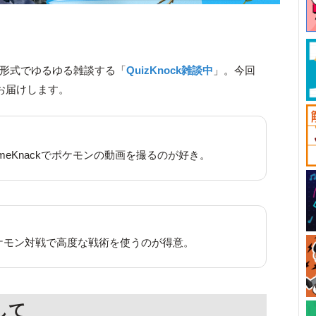
ット形式でゆるゆる雑談する「
QuizKnock雑談中
」。今回
でお届けします。
meKnackでポケモンの動画を撮るのが好き。
ケモン対戦で高度な戦術を使うのが得意。
して