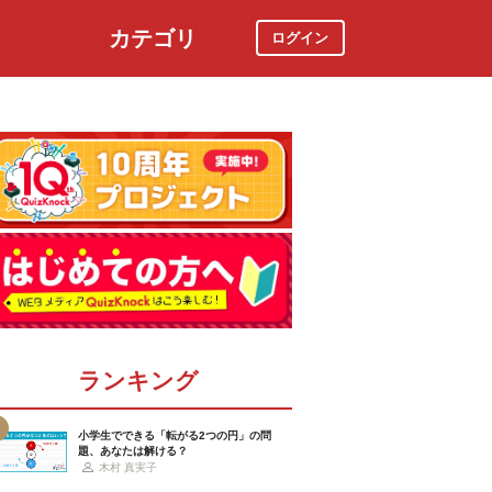
カテゴリ
ログイン
社会
スポーツ
時事ニュース
特集
ランキング
小学生でできる「転がる2つの円」の問
題、あなたは解ける？
木村 真実子