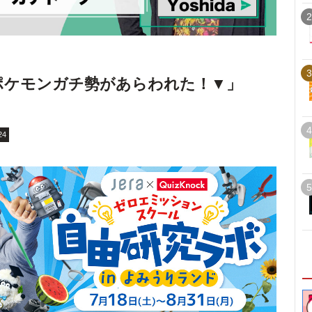
2
3
a「ポケモンガチ勢があらわれた！▼」
4
24
5