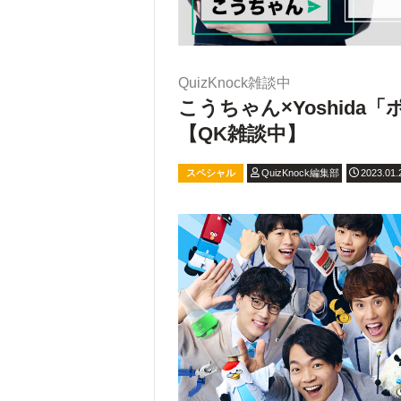
QuizKnock雑談中
こうちゃん×Yoshid
【QK雑談中】
スペシャル
QuizKnock編集部
2023.01.