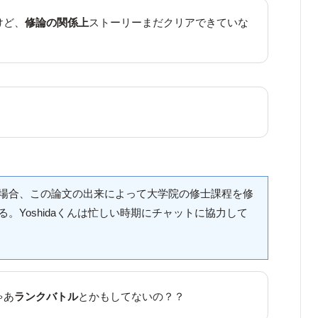
けど、
修論の関係上
ストーリーまだクリアできていな
場合、この論文の出来によって大学院の修士課程を修
。Yoshidaくんは忙しい時期にチャットに協力して
ゃあ
ランクバトル
とかもしてないの？？