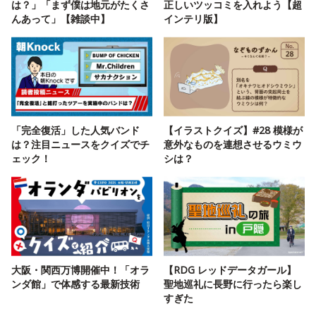
は？」「まず僕は地元がたくさ
正しいツッコミを入れよう【超
んあって」【雑談中】
インテリ版】
「完全復活」した人気バンド
【イラストクイズ】#28 模様が
は？注目ニュースをクイズでチ
意外なものを連想させるウミウ
ェック！
シは？
大阪・関西万博開催中！「オラ
【RDG レッドデータガール】
ンダ館」で体感する最新技術
聖地巡礼に長野に行ったら楽し
すぎた