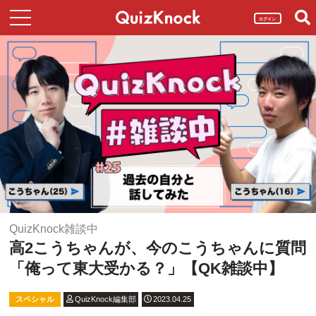
ログイン
QuizKnock雑談中
高2こうちゃんが、今のこうちゃんに質問
「俺って東大受かる？」【QK雑談中】
スペシャル
QuizKnock編集部
2023.04.25