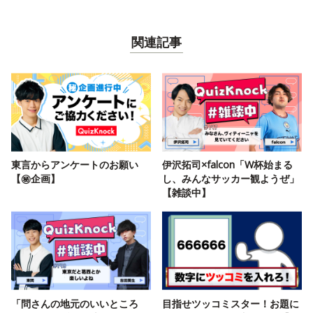
関連記事
東言からアンケートのお願い
伊沢拓司×falcon「W杯始まる
【㊙️企画】
し、みんなサッカー観ようぜ」
【雑談中】
「問さんの地元のいいところ
目指せツッコミスター！お題に