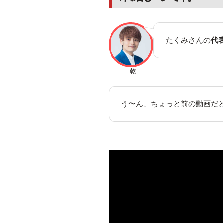
たくみさんの
代
乾
う〜ん、ちょっと前の動画だ