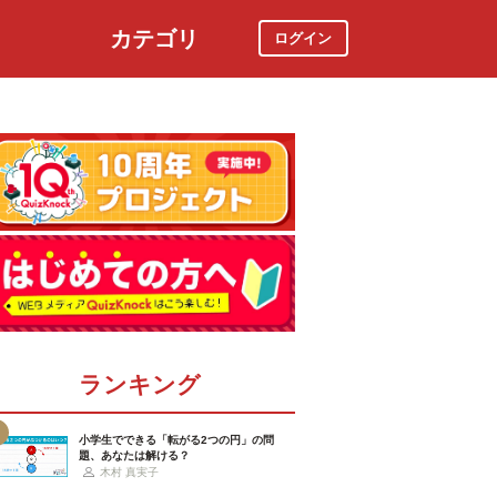
カテゴリ
ログイン
社会
スポーツ
時事ニュース
特集
ランキング
小学生でできる「転がる2つの円」の問
題、あなたは解ける？
木村 真実子