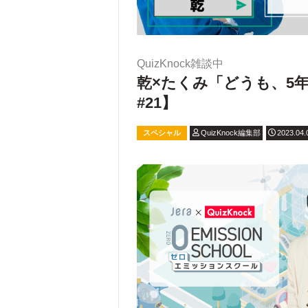
QuizKnock雑談中
乾×たくみ「どうも、5
#21】
スペシャル
QuizKnock編集部
2023.04.