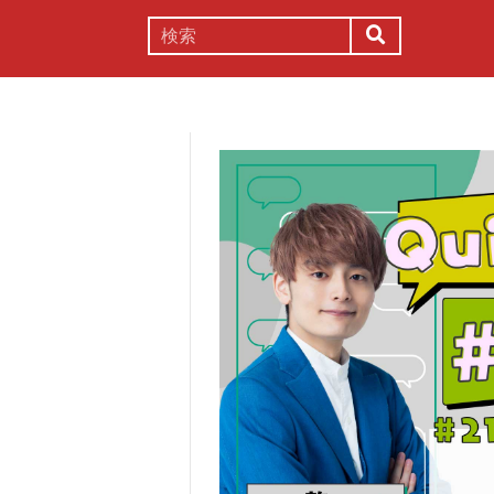
謎解き
コラム
常識
理系