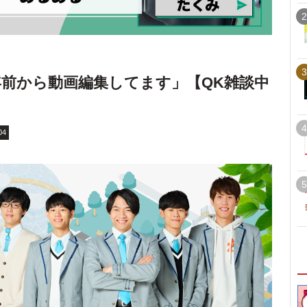
2
3
年前から動画編集してます」【QK雑談中
4
04
5