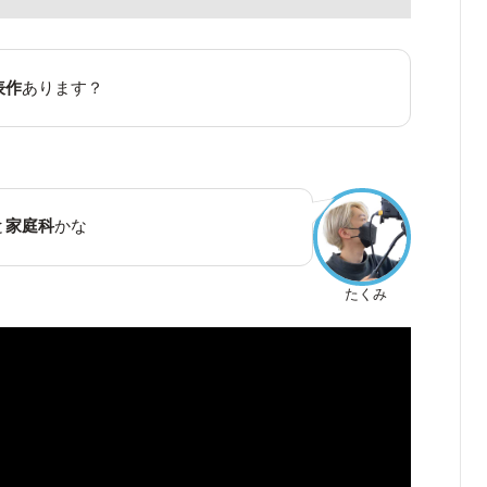
表作
あります？
と
家庭科
かな
たくみ