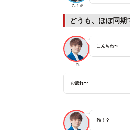
たくみ
どうも、ほぼ同期
こんちわ〜
乾
お疲れ〜
誰！？