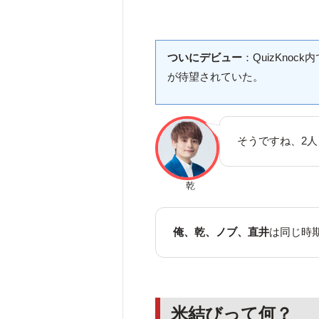
ついにデビュー
：QuizKno
が待望されていた。
そうですね、2人
乾
俺、乾、ノブ、直井
は同じ時
米結びって何？