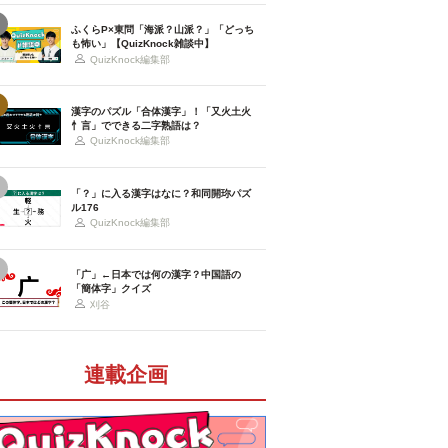
ふくらP×東問「海派？山派？」「どっち
も怖い」【QuizKnock雑談中】
QuizKnock編集部
漢字のパズル「合体漢字」！「又火土火
忄言」でできる二字熟語は？
QuizKnock編集部
「？」に入る漢字はなに？和同開珎パズ
ル176
QuizKnock編集部
「广」←日本では何の漢字？中国語の
「簡体字」クイズ
刈谷
連載企画