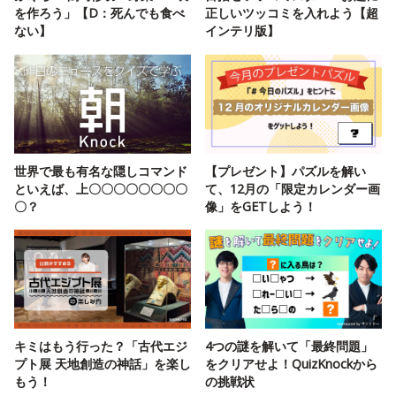
を作ろう」【D：死んでも食べ
正しいツッコミを入れよう【超
ない】
インテリ版】
世界で最も有名な隠しコマンド
【プレゼント】パズルを解い
といえば、上〇〇〇〇〇〇〇〇
て、12月の「限定カレンダー画
〇？
像」をGETしよう！
キミはもう行った？「古代エジ
4つの謎を解いて「最終問題」
プト展 天地創造の神話」を楽し
をクリアせよ！QuizKnockから
もう！
の挑戦状