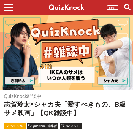
ログイン
QuizKnock雑談中
志賀玲太×シャカ夫「愛すべきもの、B級
サメ映画」【QK雑談中】
スペシャル
QuizKnock編集部
2025.06.10