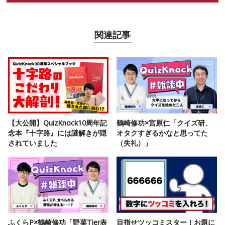
関連記事
【大公開】QuizKnock10周年記
鶴崎修功×宮原仁「クイズ研、
念本『十字路』には謎解きが隠
オタクすぎるかなと思ってた
されていました
（失礼）」
ふくらP×鶴崎修功「野菜Tier表
目指せツッコミスター！お題に