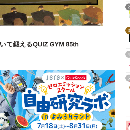
2
3
鍛えるQUIZ GYM 85th
4
5