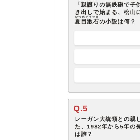
「親譲りの無鉄砲で子
き出しで始まる、松山
なつめそうせき
夏目漱石
の小説は何？
Q.5
レーガン大統領との親
た、1982年から5年
は誰？