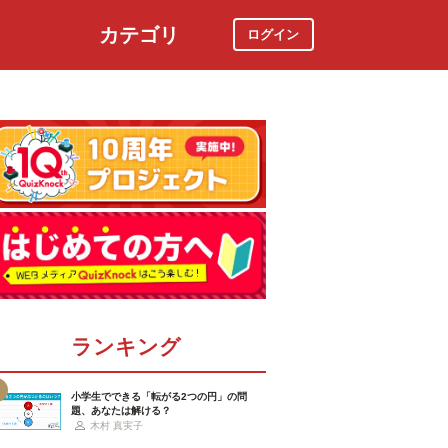
カテゴリ
ログイン
社会
スポーツ
時事ニュース
特集
ランキング
小学生でできる「転がる2つの円」の問
題、あなたは解ける？
木村 真実子