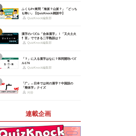
ふくらP×東問「海派？山派？」「どっち
も怖い」【QuizKnock雑談中】
QuizKnock編集部
漢字のパズル「合体漢字」！「又火土火
忄言」でできる二字熟語は？
QuizKnock編集部
「？」に入る漢字はなに？和同開珎パズ
ル176
QuizKnock編集部
「广」←日本では何の漢字？中国語の
「簡体字」クイズ
刈谷
連載企画