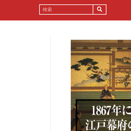
謎解き
コラム
常識
理系