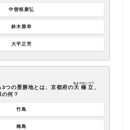
中曽根康弘
鈴木善幸
大平正芳
あまのはしだて
る3つの景勝地とは、京都府の
天橋立
、
県の何？
竹島
梅島