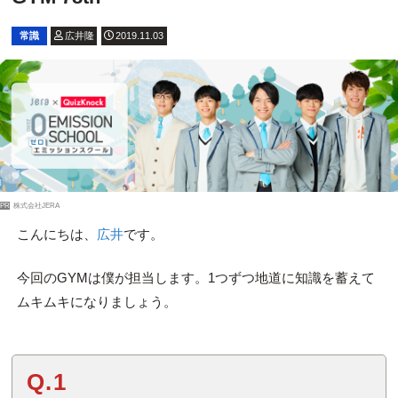
常識
広井隆
2019.11.03
PR
株式会社JERA
こんにちは、
広井
です。
今回のGYMは僕が担当します。1つずつ地道に知識を蓄えて
ムキムキになりましょう。
Q.1