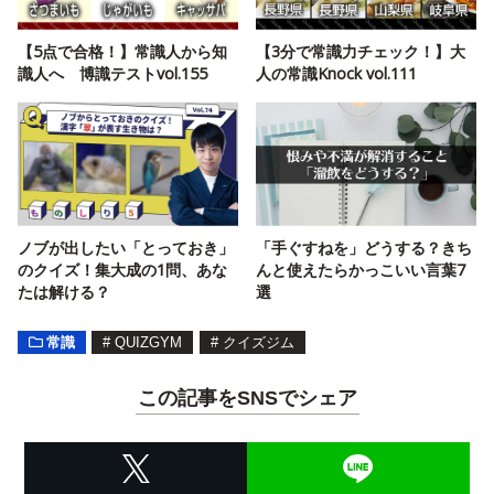
【5点で合格！】常識人から知
【3分で常識力チェック！】大
識人へ 博識テストvol.155
人の常識Knock vol.111
ノブが出したい「とっておき」
「手ぐすねを」どうする？きち
のクイズ！集大成の1問、あな
んと使えたらかっこいい言葉7
たは解ける？
選
常識
#
QUIZGYM
#
クイズジム
この記事をSNSでシェア