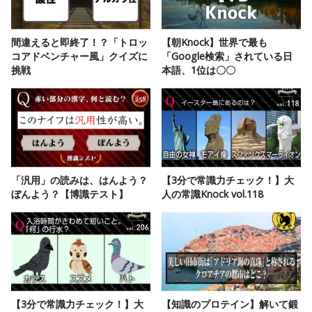
間違えると即終了！？「トロッ
【朝Knock】世界で最も
コアドベンチャー風」クイズに
「Google検索」されている日
挑戦
本語、1位は〇〇
「汎用」の読みは、はんよう？
【3分で常識力チェック！】大
ぼんよう？【博識テスト】
人の常識Knock vol.118
【3分で常識力チェック！】大
【知識のプロテイン】解いて鍛