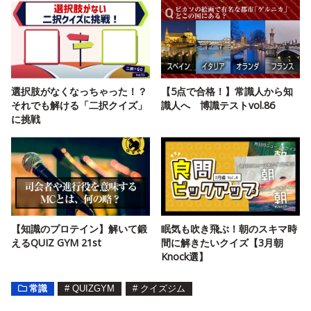
選択肢がなくなっちゃった！？
【5点で合格！】常識人から知
それでも解ける「二択クイズ」
識人へ 博識テストvol.86
に挑戦
【知識のプロテイン】解いて鍛
眠気も吹き飛ぶ！朝のスキマ時
えるQUIZ GYM 21st
間に解きたいクイズ【3月朝
Knock選】
常識
#
QUIZGYM
#
クイズジム