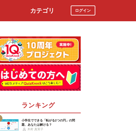
カテゴリ
ログイン
社会
スポーツ
時事ニュース
特集
ランキング
小学生でできる「転がる2つの円」の問
題、あなたは解ける？
木村 真実子