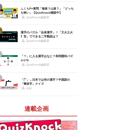
ふくらP×東問「海派？山派？」「どっち
も怖い」【QuizKnock雑談中】
QuizKnock編集部
漢字のパズル「合体漢字」！「又火土火
忄言」でできる二字熟語は？
QuizKnock編集部
「？」に入る漢字はなに？和同開珎パズ
ル176
QuizKnock編集部
「广」←日本では何の漢字？中国語の
「簡体字」クイズ
刈谷
連載企画