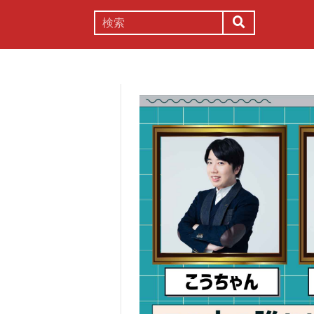
謎解き
コラム
常識
理系