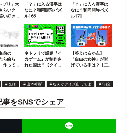
ランプリ」大
「？」に入る漢字は
「？」に入る漢字は
さらいク
なに？和同開珎パズ
なに？和同開珎パズ
笑い好き
ル166
ル170
名前の
ネトフリで話題『イ
【答えは右か左】
たら紛ら
カゲーム』が制作さ
「自由の女神」が挙
、作って
れた国は？【クイ
げている手は？【二
ズ！七種競技】
択クイズ】
#
quiz
#
山本祥彰
#
なんかクイズ出してよ
#
年始
記事をSNSでシェア