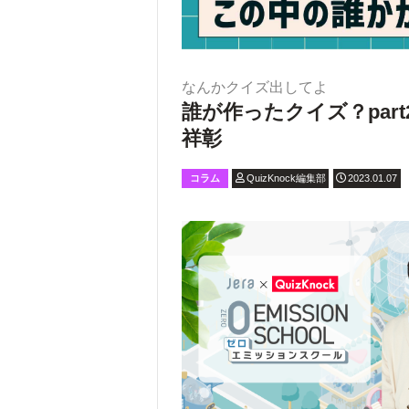
なんかクイズ出してよ
誰が作ったクイズ？par
祥彰
コラム
QuizKnock編集部
2023.01.07