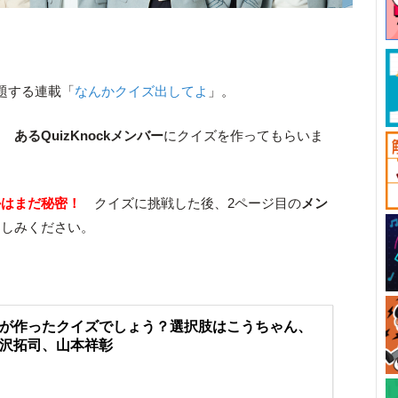
題する連載「
なんかクイズ出してよ
」。
編！
あるQuizKnockメンバー
にクイズを作ってもらいま
かはまだ秘密！
クイズに挑戦した後、2ページ目の
メン
楽しみください。
が作ったクイズでしょう？選択肢はこうちゃん、
沢拓司、山本祥彰