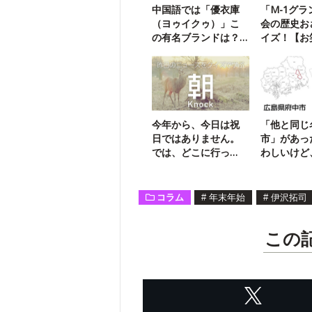
中国語では「優衣庫
「M-1グ
（ヨゥイクゥ）」こ
会の歴史お
の有名ブランドは？
イズ！【お
【勘で解ける】
なら満点】
今年から、今日は祝
「他と同じ
日ではありません。
市」があっ
では、どこに行っ
わしいけど
た？
も良いの？
コラム
#
年末年始
#
伊沢拓司
この