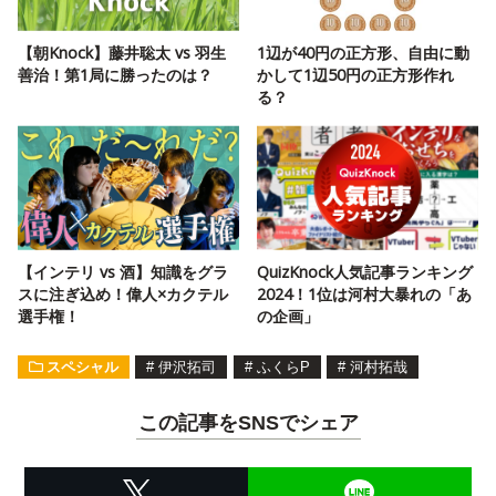
【朝Knock】藤井聡太 vs 羽生
1辺が40円の正方形、自由に動
善治！第1局に勝ったのは？
かして1辺50円の正方形作れ
る？
【インテリ vs 酒】知識をグラ
QuizKnock人気記事ランキング
スに注ぎ込め！偉人×カクテル
2024！1位は河村大暴れの「あ
選手権！
の企画」
スペシャル
#
伊沢拓司
#
ふくらP
#
河村拓哉
この記事をSNSでシェア