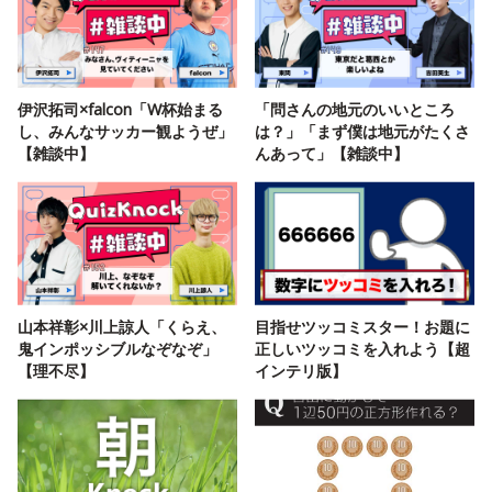
伊沢拓司×falcon「W杯始まる
「問さんの地元のいいところ
し、みんなサッカー観ようぜ」
は？」「まず僕は地元がたくさ
【雑談中】
んあって」【雑談中】
山本祥彰×川上諒人「くらえ、
目指せツッコミスター！お題に
鬼インポッシブルなぞなぞ」
正しいツッコミを入れよう【超
【理不尽】
インテリ版】