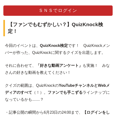
ＳＮＳでログイン
【ファンでもむずかしい？】QuizKnock検
定！
今回のイベントは、
QuizKnock検定
です！ QuizKnockメン
バーが作った、QuizKnockに関するクイズを出題します。
それに合わせて、
「好きな動画アンケート」
も実施！ みな
さんの好きな動画を教えてください！
クイズの範囲は、QuizKnockの
YouTubeチャンネルとWebメ
ディアのすべて
（！）。
ファンでも手こずる
ラインナップに
なっているかも……？
・記事公開の瞬間から6月23日の24:00まで、
【ログインをし