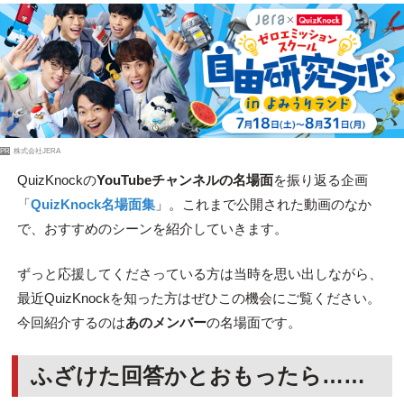
PR
株式会社JERA
QuizKnockの
YouTubeチャンネルの名場面
を振り返る企画
「
QuizKnock名場面集
」。これまで公開された動画のなか
で、おすすめのシーンを紹介していきます。
ずっと応援してくださっている方は当時を思い出しながら、
最近QuizKnockを知った方はぜひこの機会にご覧ください。
今回紹介するのは
あのメンバー
の名場面です。
ふざけた回答かとおもったら……