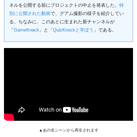
ネルを公開する前にプロジェクトの中止を発表した。
特
別に公開された動画
で、グアム撮影の様子を紹介してい
る。ちなみに、このあとに生まれた新チャンネルが
「
GameKnack
」と「
QuizKnockと学ぼう
」である。
▲あの名シーンから再生されます