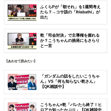
ふくらPが「朝それ」を1週間考え
たら？→コサ語の「Ihlabathi」が
出た
乾「司会対決」で主導権を握れる
か？こうちゃんの挑発にもさらり
と一言
【あわせて読みたい】
「ガンダムの話をしたいこうちゃ
ん」VS「何も知らない乾さん」
【QK雑談中】
こうちゃん×乾「バレたら終了！ヒ
ロアカ知ったかぶり」【QK雑談中