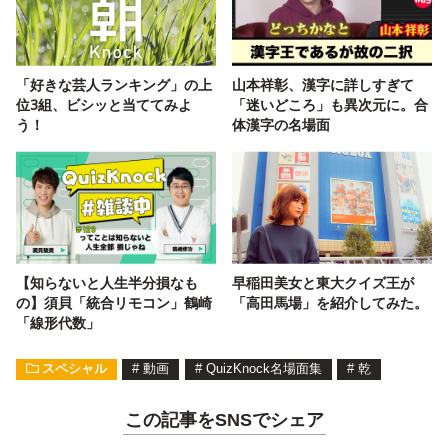
「好きな芸人ランキング」の上
山本祥彰、漢字に詳しすぎて
位3組、ビシッと当ててみよ
「迷いどころ」も異次元に。合
う！
体漢字の名場面
【知らないと人生半分損なも
早稲田美女と東大クイズ王が
の】須貝「統合リモコン」鶴崎
「高田馬場」を紹介してみた。
「線形代数」
スペシャル
#
動画
#
QuizKnock名場面集
#
乾
この記事をSNSでシェア