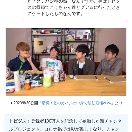
た
「クチバシ型の笛」
なんですが、実はトビダ
スの収録でこうちゃん達とグアムに行ったとき
にゲットしたものなんです。
▲2020/8/30公開「
驚愕！乾のカバンの中身で腹筋崩壊www
」より
トビダス：
登録者100万人を記念して始動した新チャンネ
ルプロジェクト。コロナ禍で撮影が難しくなり、チャン