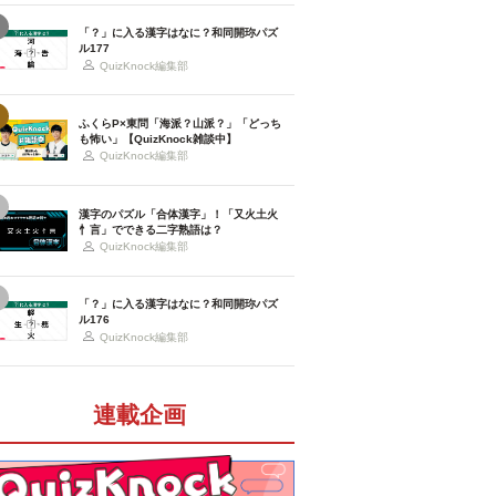
「？」に入る漢字はなに？和同開珎パズ
ル177
QuizKnock編集部
ふくらP×東問「海派？山派？」「どっち
も怖い」【QuizKnock雑談中】
QuizKnock編集部
漢字のパズル「合体漢字」！「又火土火
忄言」でできる二字熟語は？
QuizKnock編集部
「？」に入る漢字はなに？和同開珎パズ
ル176
QuizKnock編集部
連載企画