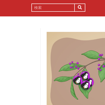
謎解き
コラム
常識
理系