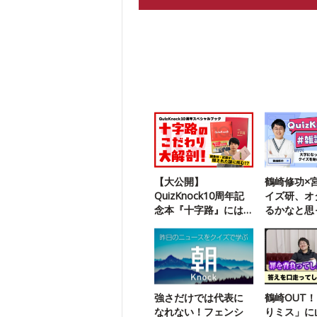
【大公開】
鶴崎修功×
QuizKnock10周年記
イズ研、オ
念本『十字路』には
るかなと思
謎解きが隠されてい
（失礼）」
ました
強さだけでは代表に
鶴崎OUT
なれない！フェンシ
りミス」に