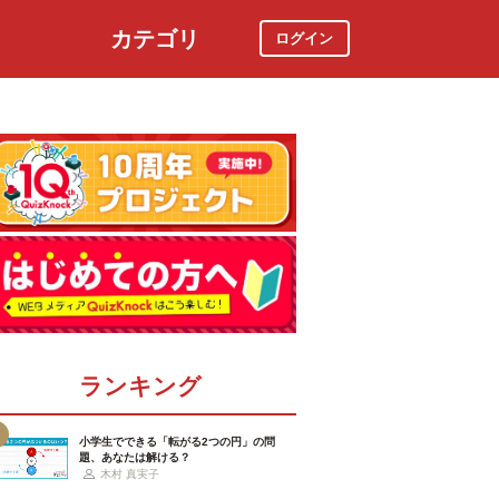
カテゴリ
ログイン
社会
スポーツ
時事ニュース
特集
ランキング
小学生でできる「転がる2つの円」の問
題、あなたは解ける？
木村 真実子