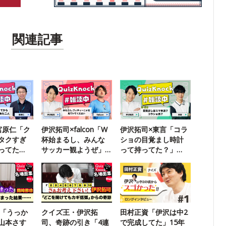
関連記事
宮原仁「ク
伊沢拓司×falcon「W
伊沢拓司×東言「コラ
タクすぎ
杯始まるし、みんな
ショの目覚まし時計
ってた
サッカー観ようぜ」
って持ってた？」
【雑談中】
【QK雑談中】
！「うっか
クイズ王・伊沢拓
田村正資「伊沢は中2
山本さす
司、奇跡の引き「4連
で完成してた」15年