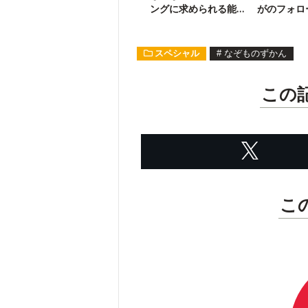
ングに求められる能
がのフォロ
力は何？
許される」
スペシャル
#
なぞものずかん
この
こ