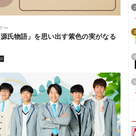
2
？〜
3
「源氏物語」を思い出す紫色の実がなる
4
12
5