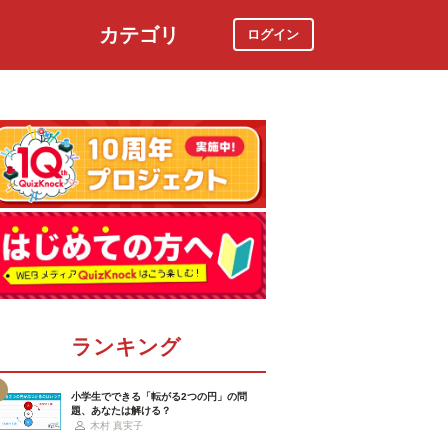
カテゴリ
ログイン
社会
スポーツ
時事ニュース
特集
ランキング
小学生でできる「転がる2つの円」の問
題、あなたは解ける？
木村 真実子