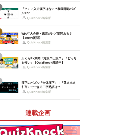
「？」に入る漢字はなに？和同開珎パズ
ル177
QuizKnock編集部
WHAT大会長・東言だけど質問ある？
【100の質問】
QuizKnock編集部
ふくらP×東問「海派？山派？」「どっち
も怖い」【QuizKnock雑談中】
QuizKnock編集部
漢字のパズル「合体漢字」！「又火土火
忄言」でできる二字熟語は？
QuizKnock編集部
連載企画