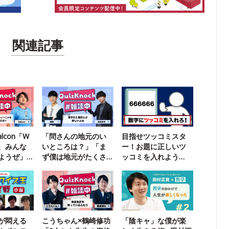
関連記事
lcon「W
「問さんの地元のい
目指せツッコミスタ
、みんな
いところは？」「ま
ー！お題に正しいツ
ようぜ」
ず僕は地元がたくさ
ッコミを入れよう
んあって」【雑談
【超インテリ版】
中】
が悶える
こうちゃん×鶴崎修功
「陰キャ」な僕が楽