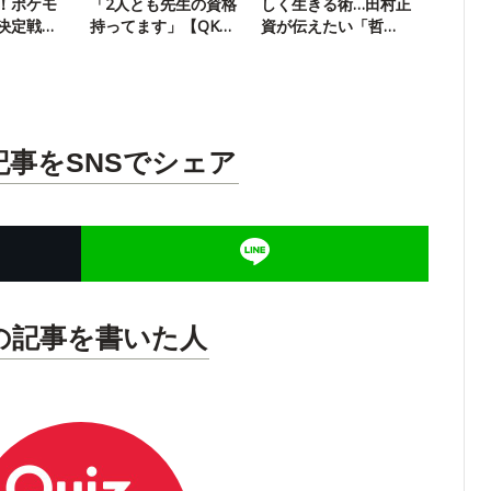
！ポケモ
「2人とも先生の資格
しく生きる術…田村正
決定戦
持ってます」【QK雑
資が伝えたい「哲
談中】
学」の面白さ
記事をSNSでシェア
の記事を書いた人