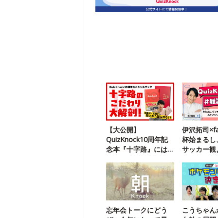
【大公開】
伊沢拓司×fa
QuizKnock10周年記
杯始まるし
念本『十字路』には
サッカー観
謎解きが隠されてい
【雑談中】
ました
忘年会トークにどう
こうちゃん