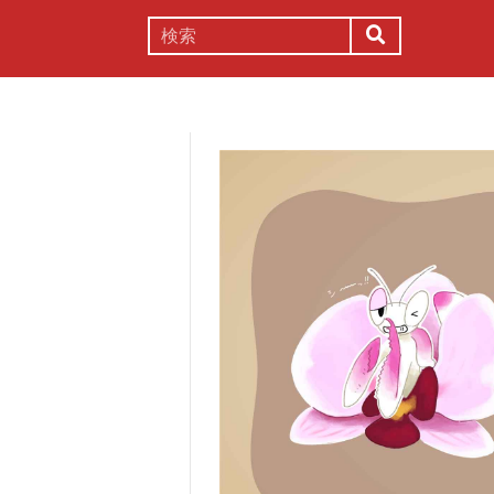
謎解き
コラム
常識
理系