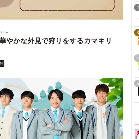
2
？〜
3
9 華やかな外見で狩りをするカマキリ
4
04
5