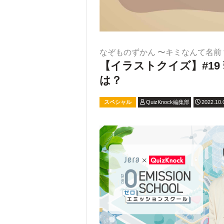
なぞものずかん 〜キミなんて名前
【イラストクイズ】#1
は？
スペシャル
QuizKnock編集部
2022.10.