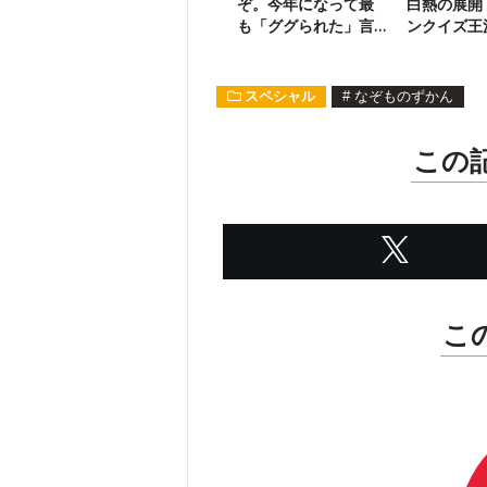
ぞ。今年になって最
白熱の展開
も「ググられた」言
ンクイズ王
葉は何？
【中編】
スペシャル
#
なぞものずかん
この
こ