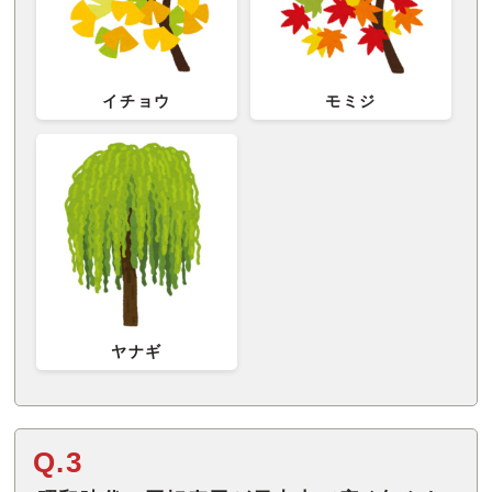
イチョウ
モミジ
ヤナギ
Q.3