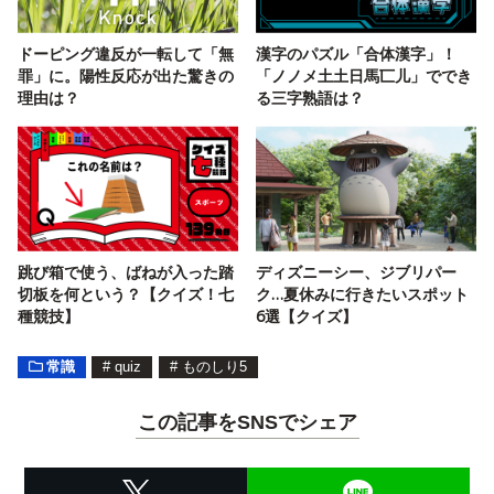
ドーピング違反が一転して「無
漢字のパズル「合体漢字」！
罪」に。陽性反応が出た驚きの
「ノノメ土土日馬匸儿」ででき
理由は？
る三字熟語は？
跳び箱で使う、ばねが入った踏
ディズニーシー、ジブリパー
切板を何という？【クイズ！七
ク…夏休みに行きたいスポット
種競技】
6選【クイズ】
常識
#
quiz
#
ものしり5
この記事をSNSでシェア