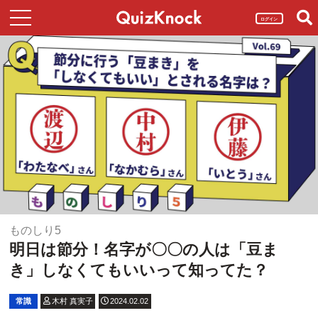
ログイン
ものしり5
明日は節分！名字が〇〇の人は「豆ま
き」しなくてもいいって知ってた？
常識
木村 真実子
2024.02.02