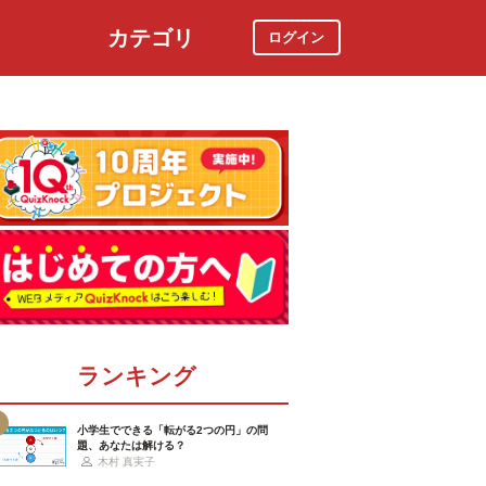
カテゴリ
ログイン
社会
スポーツ
時事ニュース
特集
ランキング
小学生でできる「転がる2つの円」の問
題、あなたは解ける？
木村 真実子