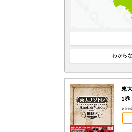
わから
東大
1巻
東京大学謎