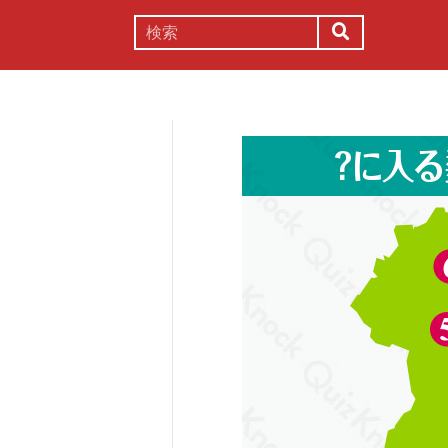
謎解き
コラム
常識
理系