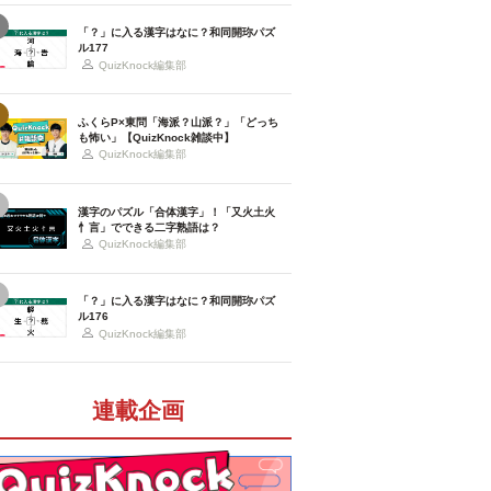
「？」に入る漢字はなに？和同開珎パズ
ル177
QuizKnock編集部
ふくらP×東問「海派？山派？」「どっち
も怖い」【QuizKnock雑談中】
QuizKnock編集部
漢字のパズル「合体漢字」！「又火土火
忄言」でできる二字熟語は？
QuizKnock編集部
「？」に入る漢字はなに？和同開珎パズ
ル176
QuizKnock編集部
連載企画