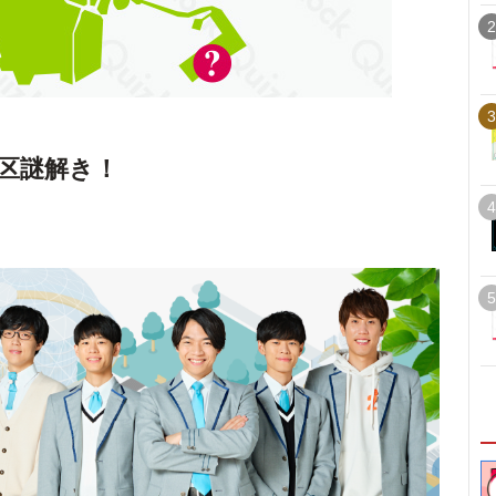
2
3
区謎解き！
4
5