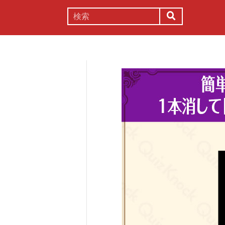
謎解き
コラム
常識
理系