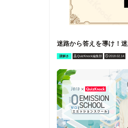
迷路から答えを導け！迷
謎解き
QuizKnock編集部
2018.02.14