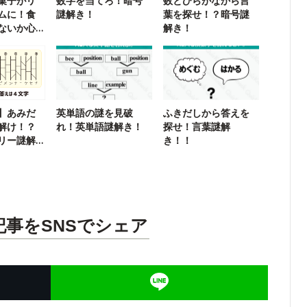
菓子がリ
数字を当てろ！暗号
数とひらがなから言
ムに！食
謎解き！
葉を探せ！？暗号謎
ないか心
解き！
】あみだ
英単語の謎を見破
ふきだしから答えを
解け！？
れ！英単語謎解き！
探せ！言葉謎解
リー謎解
き！！
記事をSNSでシェア