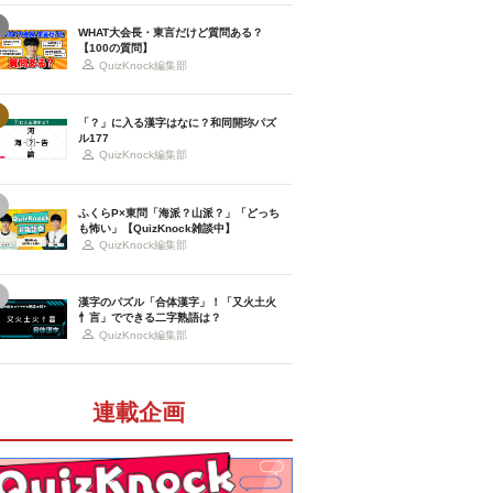
WHAT大会長・東言だけど質問ある？
【100の質問】
QuizKnock編集部
「？」に入る漢字はなに？和同開珎パズ
ル177
QuizKnock編集部
ふくらP×東問「海派？山派？」「どっち
も怖い」【QuizKnock雑談中】
QuizKnock編集部
漢字のパズル「合体漢字」！「又火土火
忄言」でできる二字熟語は？
QuizKnock編集部
連載企画