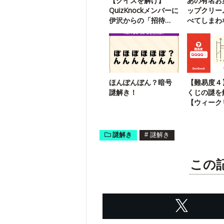
【クイズを解け】
あの有名お
QuizKnockメンバーに
ップクリー
伊沢からの「招待
べてしまわ
状」が届いたようで
配…。
す
ほんぽんぼん？暗号
【難易度４
謎解き！
くじの謎を
【ウィーク
き】
謎解き
#
謎解き
この