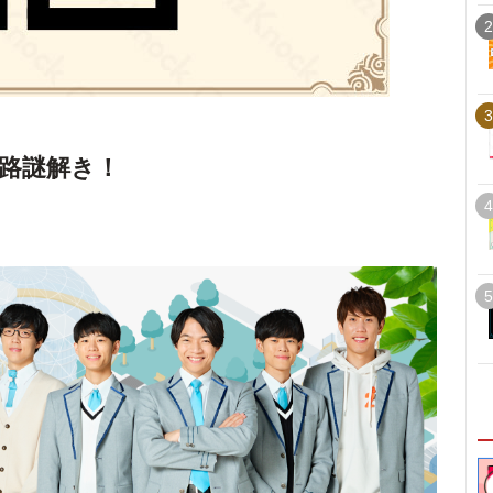
2
3
路謎解き！
4
5