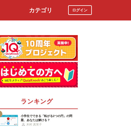
カテゴリ
ログイン
社会
スポーツ
時事ニュース
特集
ランキング
小学生でできる「転がる2つの円」の問
題、あなたは解ける？
木村 真実子