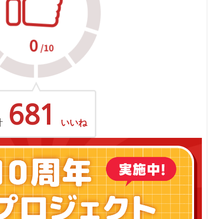
681
計
いいね