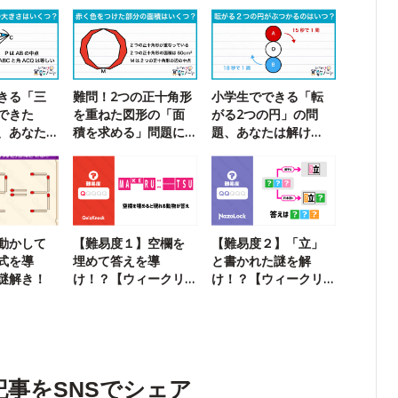
きる「三
難問！2つの正十角形
小学生でできる「転
できた
を重ねた図形の「面
がる2つの円」の問
、あなた
積を求める」問題に
題、あなたは解け
挑戦
る？
動かして
【難易度１】空欄を
【難易度２】「立」
式を導
埋めて答えを導
と書かれた謎を解
謎解き！
け！？【ウィークリ
け！？【ウィークリ
ー謎解き】
ー謎解き】
記事をSNSでシェア