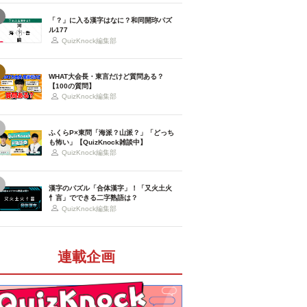
「？」に入る漢字はなに？和同開珎パズ
ル177
QuizKnock編集部
WHAT大会長・東言だけど質問ある？
【100の質問】
QuizKnock編集部
ふくらP×東問「海派？山派？」「どっち
も怖い」【QuizKnock雑談中】
QuizKnock編集部
漢字のパズル「合体漢字」！「又火土火
忄言」でできる二字熟語は？
QuizKnock編集部
連載企画