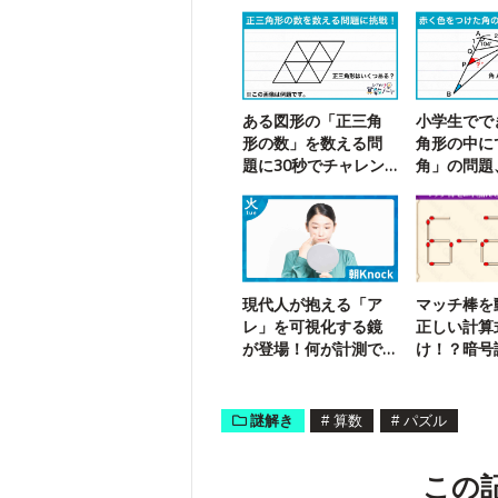
ある図形の「正三角
小学生でで
形の数」を数える問
角形の中に
題に30秒でチャレン
角」の問題
ジ！
は解ける？
現代人が抱える「ア
マッチ棒を
レ」を可視化する鏡
正しい計算
が登場！何が計測で
け！？暗号
きる？
謎解き
#
算数
#
パズル
この