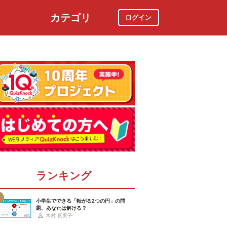
カテゴリ
ログイン
社会
スポーツ
時事ニュース
特集
ランキング
小学生でできる「転がる2つの円」の問
題、あなたは解ける？
木村 真実子