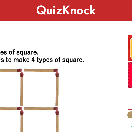
スペシャル
ライフ
ことば
カルチャー
1