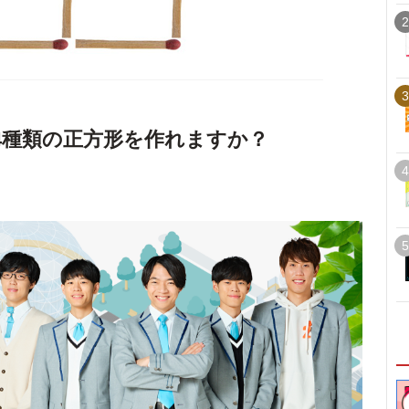
2
3
4種類の正方形を作れますか？
4
5