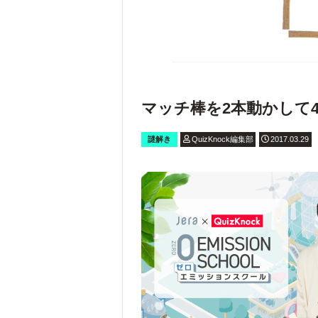
マッチ棒を2本動かして
謎解き
QuizKnock編集部
2017.03.29