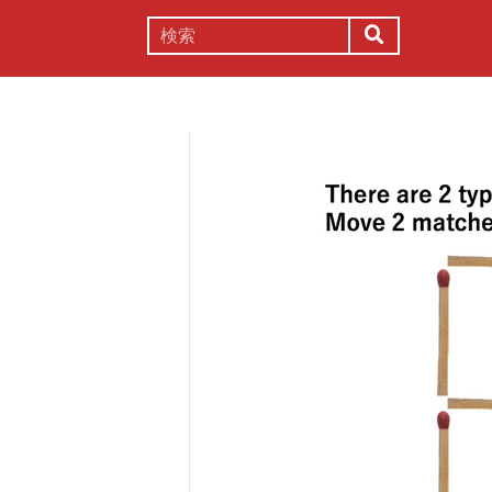
謎解き
コラム
常識
理系