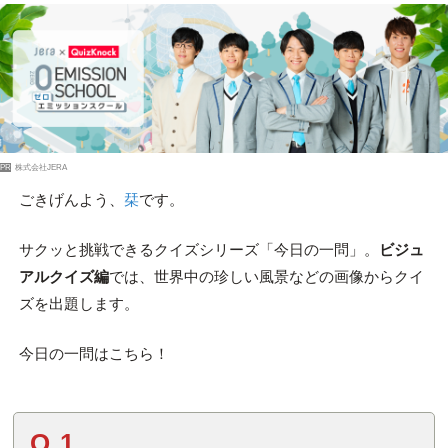
PR
株式会社JERA
ごきげんよう、
栞
です。
サクッと挑戦できるクイズシリーズ「今日の一問」。
ビジュ
アルクイズ編
では、世界中の珍しい風景などの画像からクイ
ズを出題します。
今日の一問はこちら！
Q.1