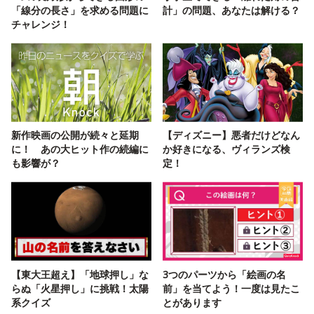
「線分の長さ」を求める問題に
計」の問題、あなたは解ける？
チャレンジ！
新作映画の公開が続々と延期
【ディズニー】悪者だけどなん
に！ あの大ヒット作の続編に
か好きになる、ヴィランズ検
も影響が？
定！
【東大王超え】「地球押し」な
3つのパーツから「絵画の名
らぬ「火星押し」に挑戦！太陽
前」を当てよう！一度は見たこ
系クイズ
とがあります