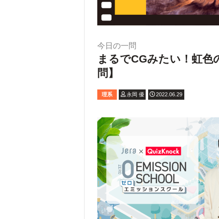
今日の一問
まるでCGみたい！虹色
問】
理系
永岡 優
2022.06.29