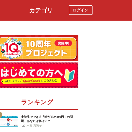
カテゴリ
ログイン
社会
スポーツ
時事ニュース
特集
ランキング
小学生でできる「転がる2つの円」の問
題、あなたは解ける？
木村 真実子