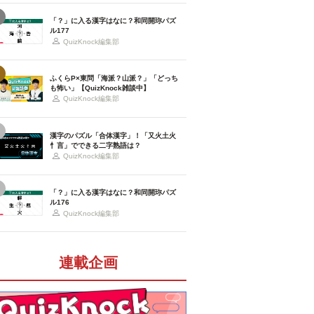
「？」に入る漢字はなに？和同開珎パズ
ル177
QuizKnock編集部
ふくらP×東問「海派？山派？」「どっち
も怖い」【QuizKnock雑談中】
QuizKnock編集部
漢字のパズル「合体漢字」！「又火土火
忄言」でできる二字熟語は？
QuizKnock編集部
「？」に入る漢字はなに？和同開珎パズ
ル176
QuizKnock編集部
連載企画