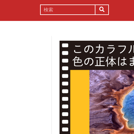
謎解き
コラム
常識
理系