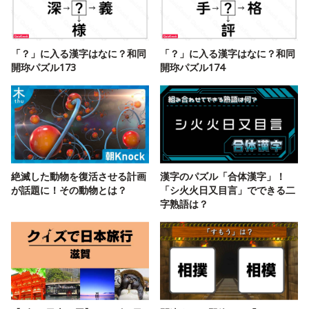
「？」に入る漢字はなに？和同
「？」に入る漢字はなに？和同
開珎パズル173
開珎パズル174
絶滅した動物を復活させる計画
漢字のパズル「合体漢字」！
が話題に！その動物とは？
「シ火火日又目言」でできる二
字熟語は？