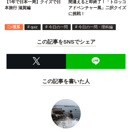
【1年で日本一周】クイズで日
間違えると即終了！「トロッコ
本旅行 滋賀編
アドベンチャー風」二択クイズ
に挑戦！
理系
#
quiz
#
今日の一問
#
今日の一問・理科編
この記事をSNSでシェア
この記事を書いた人